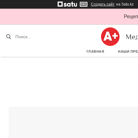
Создать сайт
на Satu.kz
Рецеп
Мед
ГЛАВНАЯ
НАШИ ПР