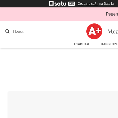
Создать сайт
на Satu.kz
Рецеп
Мед
ГЛАВНАЯ
НАШИ ПР