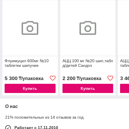
Флуимуцил 600мг №10
АЦЦ 100 мг №20 шип,табл
АЦЦ
таблетки шипучие
д/детей Сандоз
табл
5 300
2 200
3 4
₸/упаковка
₸/упаковка
Купить
Купить
О нас
21% положительных из 14 отзывов за год
Работает с 17.11.2010