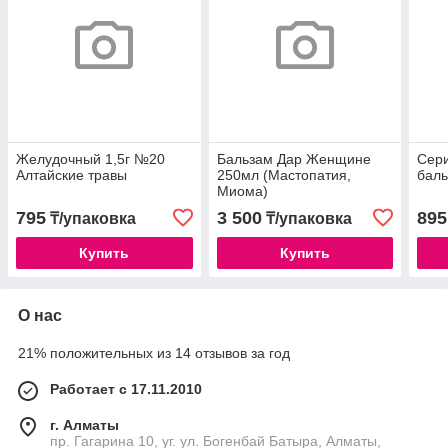
Желудочный 1,5г №20
Бальзам Дар Женщине
Сери
Алтайские травы
250мл (Мастопатия,
баль
Миома)
795
3 500
895
₸/упаковка
₸/упаковка
Купить
Купить
О нас
21% положительных из 14 отзывов за год
Работает с 17.11.2010
г. Алматы
пр. Гагарина 10, уг. ул. Богенбай Батыра, Алматы,