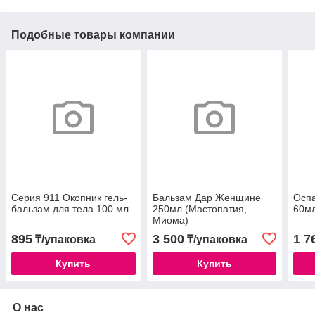
Подобные товары компании
Серия 911 Окопник гель-
Бальзам Дар Женщине
Оспа
бальзам для тела 100 мл
250мл (Мастопатия,
60мл
Миома)
895
3 500
1 7
₸/упаковка
₸/упаковка
Купить
Купить
О нас