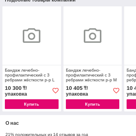
Бандаж лечебно-
Бандаж лечебно-
Банд
профилактический с 3
профилактический с 3
проф
ребрами жёсткости р-р L
ребрами жёсткости р-р M
ребр
арт4001 Медтекстиль
арт4001 Медтекстиль
арт4
10 300
10 405
10 
₸/
₸/
упаковка
упаковка
упа
Купить
Купить
О нас
21% положительных из 14 отзывов за год