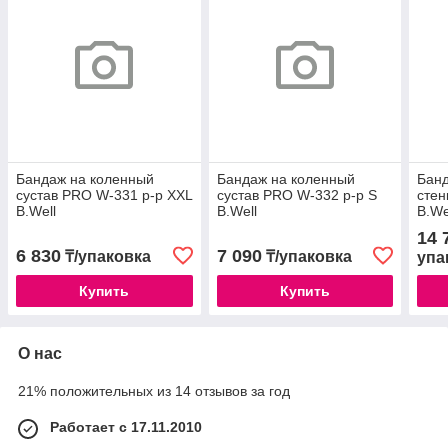
Бандаж на коленный
Бандаж на коленный
Бан
сустав PRO W-331 р-р XXL
сустав PRO W-332 р-р S
стен
B.Well
B.Well
B.We
14 
6 830
7 090
₸/упаковка
₸/упаковка
упа
Купить
Купить
О нас
21% положительных из 14 отзывов за год
Работает с 17.11.2010