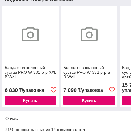
Бандаж на коленный
Бандаж на коленный
Банд
сустав PRO W-331 р-р XXL
сустав PRO W-332 р-р S
суст
B.Well
B.Well
арт.
15 
6 830
7 090
₸/упаковка
₸/упаковка
упа
Купить
Купить
О нас
21% положительных из 14 отзывов за год