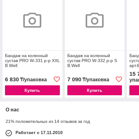
Бандаж на коленный
Бандаж на коленный
Банд
сустав PRO W-331 р-р XXL
сустав PRO W-332 р-р S
суст
B.Well
B.Well
арт.
15 
6 830
7 090
₸/упаковка
₸/упаковка
упа
Купить
Купить
О нас
21% положительных из 14 отзывов за год
Работает с 17.11.2010