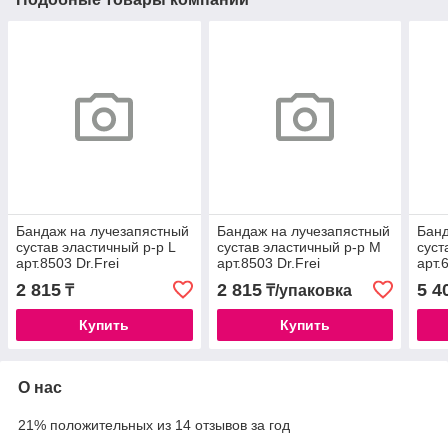
Бандаж на лучезапястный
Бандаж на лучезапястный
Банд
сустав эластичный р-р L
сустав эластичный р-р M
суст
арт.8503 Dr.Frei
арт.8503 Dr.Frei
арт.
2 815
2 815
5 4
₸
₸/упаковка
Купить
Купить
О нас
21% положительных из 14 отзывов за год