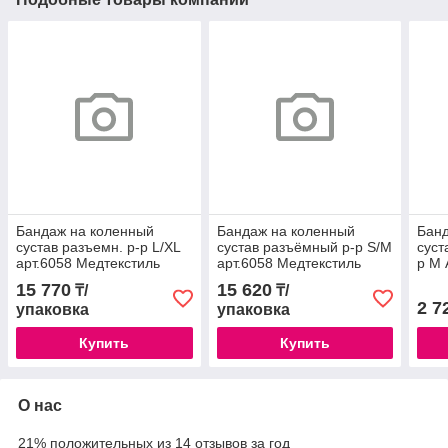
Бандаж на коленный
Бандаж на коленный
Банд
сустав разъемн. р-р L/XL
сустав разъёмный р-р S/M
суст
арт.6058 Медтекстиль
арт.6058 Медтекстиль
р M 
15 770
15 620
₸/
₸/
2 7
упаковка
упаковка
Купить
Купить
О нас
21% положительных из 14 отзывов за год