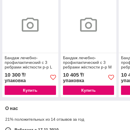
Бандаж лечебно-
Бандаж лечебно-
Банд
профилактический с 3
профилактический с 3
проф
ребрами жёсткости р-р L
ребрами жёсткости р-р M
ребр
арт4001 Медтекстиль
арт4001 Медтекстиль
арт4
10 300
10 405
10 
₸/
₸/
упаковка
упаковка
упа
Купить
Купить
О нас
21% положительных из 14 отзывов за год
Работает с 17.11.2010