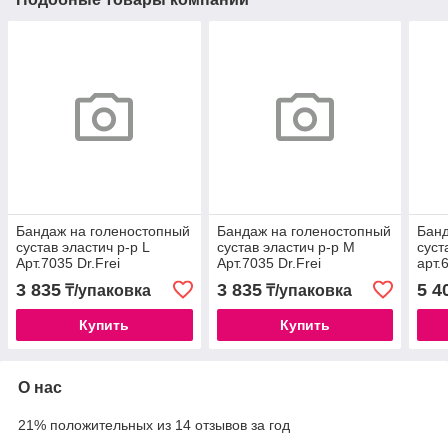
Бандаж на голеностопный
Бандаж на голеностопный
Банд
сустав эластич р-р L
сустав эластич р-р M
суст
Арт.7035 Dr.Frei
Арт.7035 Dr.Frei
арт.
3 835
3 835
5 4
₸/упаковка
₸/упаковка
Купить
Купить
О нас
21% положительных из 14 отзывов за год