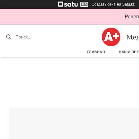
Создать сайт
на Satu.kz
Рецеп
Мед
ГЛАВНАЯ
НАШИ ПР