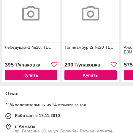
Лебедушка-2 №20. ТЕС
Топинамбур 2г №20 ТЕС
Ана
БЗМ
395
290
575
₸/упаковка
₸/упаковка
Купить
Купить
О нас
21% положительных из 14 отзывов за год
Работает с 17.11.2010
г. Алматы
пр. Гагарина 10, уг. ул. Богенбай Батыра, Алматы,