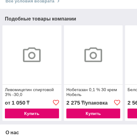
Все условия возврата
Подобные товары компании
Левомицетин спиртовой
Нобетазан 0,1 % 30 крем
Бело
3% -30,0
Нобель
1 050
2 275
2 5
от
₸
₸/упаковка
Купить
Купить
О нас