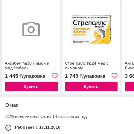
Анзибел №30 Лимон и
Стрепсилс №24 мёд с
Анга
мёд Нобель
лимоном
Лим
1 445
1 745
3 6
₸/упаковка
₸/упаковка
Купить
Купить
О нас
21% положительных из 14 отзывов за год
Работает с 17.11.2010