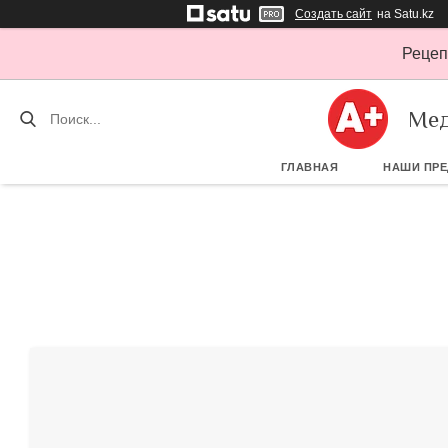
Создать сайт
на Satu.kz
Рецеп
Мед
ГЛАВНАЯ
НАШИ ПР