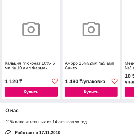
Кальция глюконат 10%- 5
Амбро 15мг/2мл №5 амп
Мед
мл № 10 амп Фармак
Санто
№3 
10 
1 120
1 480
₸
₸/упаковка
упа
Купить
Купить
О нас
21% положительных из 14 отзывов за год
Работает с 17.11.2010