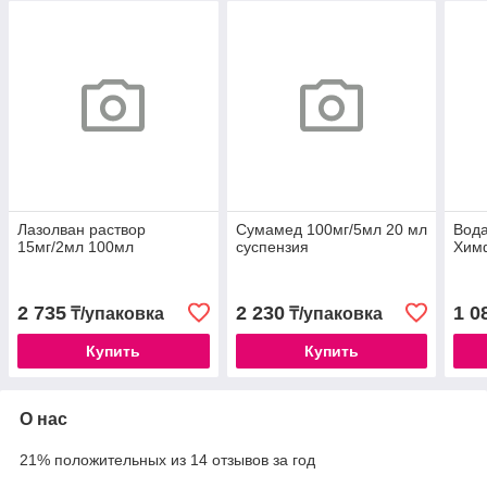
Лазолван раствор
Сумамед 100мг/5мл 20 мл
Вода
15мг/2мл 100мл
суспензия
Хим
2 735
2 230
1 0
₸/упаковка
₸/упаковка
Купить
Купить
О нас
21% положительных из 14 отзывов за год