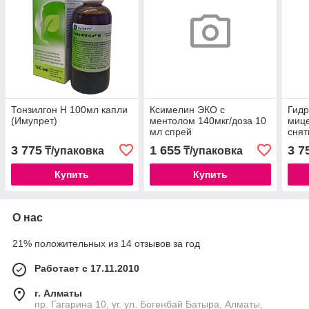
Тонзилгон Н 100мл капли
Ксимелин ЭКО с
Гид
(Имупрет)
ментолом 140мкг/доза 10
мице
мл спрей
снят
очи
3 775
1 655
3 7
₸/упаковка
₸/упаковка
Купить
Купить
О нас
21% положительных из 14 отзывов за год
Работает с 17.11.2010
г. Алматы
пр. Гагарина 10, уг. ул. Богенбай Батыра, Алматы,