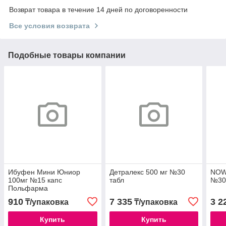
Возврат товара в течение 14 дней по договоренности
Все условия возврата
Подобные товары компании
Ибуфен Мини Юниор
Детралекс 500 мг №30
NOW
100мг №15 капс
табл
№30 
Польфарма
910
7 335
3 2
₸/упаковка
₸/упаковка
Купить
Купить