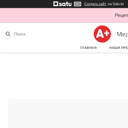
Создать сайт
на Satu.kz
Рецеп
Мед
ГЛАВНАЯ
НАШИ ПР