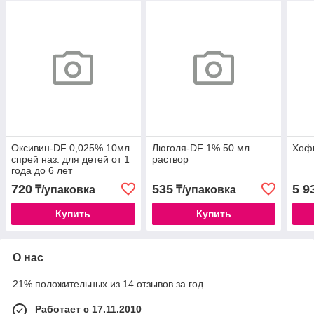
Оксивин-DF 0,025% 10мл
Люголя-DF 1% 50 мл
Хофи
спрей наз. для детей от 1
раствор
года до 6 лет
720
535
5 9
₸/упаковка
₸/упаковка
Купить
Купить
О нас
21% положительных из 14 отзывов за год
Работает с 17.11.2010