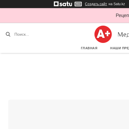
Создать сайт
на Satu.kz
Рецеп
Мед
ГЛАВНАЯ
НАШИ ПР