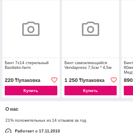
Бинт 7х14 стерильный
Бинт самоклеющийся
Бинт
Вахtteks-farm
Vendapress 7,5см * 4,5м
80мм
Медт
220
1 250
890
₸/упаковка
₸/упаковка
Купить
Купить
О нас
21% положительных из 14 отзывов за год
Работает с 17.11.2010