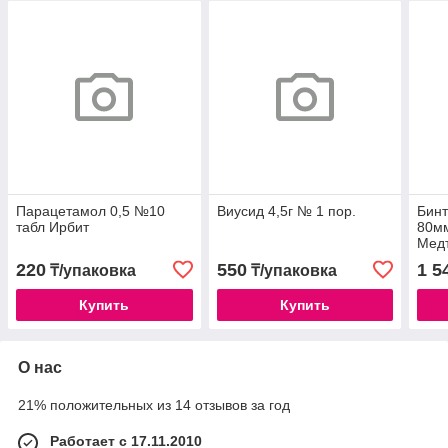
Парацетамол 0,5 №10
Виусид 4,5г № 1 пор.
Бинт
табл Ирбит
80мм
Медт
220
550
1 5
₸/упаковка
₸/упаковка
Купить
Купить
О нас
21% положительных из 14 отзывов за год
Работает с 17.11.2010