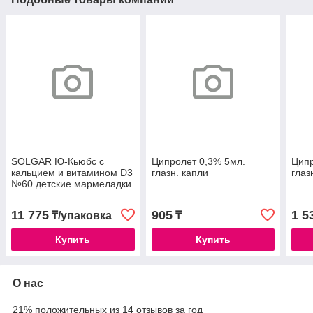
SOLGAR Ю-Кьюбс с
Ципролет 0,3% 5мл.
Ципр
кальцием и витамином D3
глазн. капли
глаз
№60 детские мармеладки
11 775
905
1 5
₸/упаковка
₸
Купить
Купить
О нас
21% положительных из 14 отзывов за год