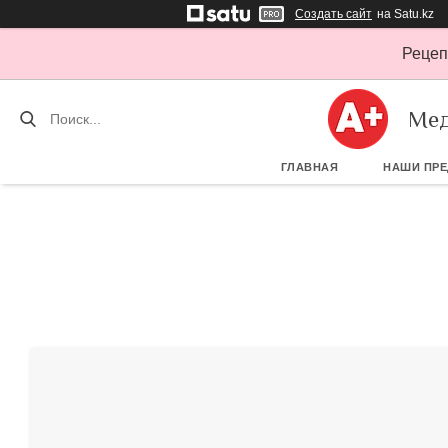
Создать сайт
на Satu.kz
Рецеп
Мед
ГЛАВНАЯ
НАШИ ПР