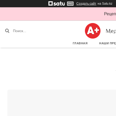
Создать сайт
на Satu.kz
Рецеп
Мед
ГЛАВНАЯ
НАШИ ПР