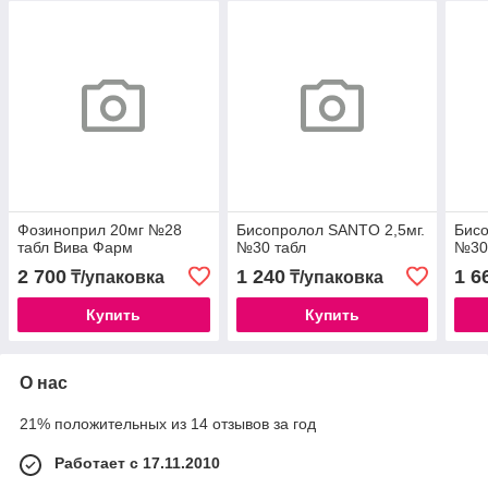
Фозиноприл 20мг №28
Бисопролол SANTO 2,5мг.
Бис
табл Вива Фарм
№30 табл
№30
2 700
1 240
1 6
₸/упаковка
₸/упаковка
Купить
Купить
О нас
21% положительных из 14 отзывов за год
Работает с 17.11.2010