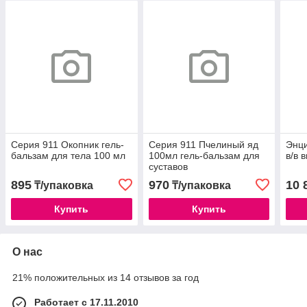
Серия 911 Окопник гель-
Серия 911 Пчелиный яд
Энц
бальзам для тела 100 мл
100мл гель-бальзам для
в/в 
суставов
895
970
10 
₸/упаковка
₸/упаковка
Купить
Купить
О нас
21% положительных из 14 отзывов за год
Работает с 17.11.2010