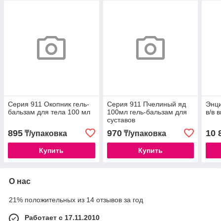
Серия 911 Окопник гель-
Серия 911 Пчелиный яд
Энц
бальзам для тела 100 мл
100мл гель-бальзам для
в/в 
суставов
895
970
10 
₸/упаковка
₸/упаковка
Купить
Купить
О нас
21% положительных из 14 отзывов за год
Работает с 17.11.2010