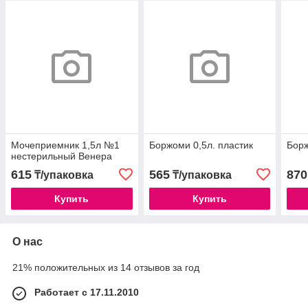
Мочеприемник 1,5л №1
Боржоми 0,5л. пластик
Борж
нестерильный Венера
615
565
870
₸/упаковка
₸/упаковка
Купить
Купить
О нас
21% положительных из 14 отзывов за год
Работает с 17.11.2010