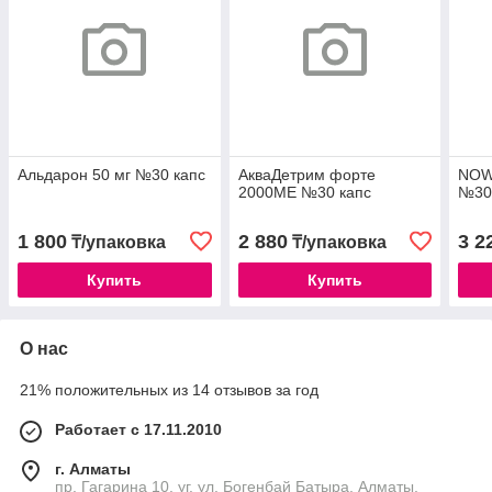
Альдарон 50 мг №30 капс
АкваДетрим форте
NOW
2000МЕ №30 капс
№30 
1 800
2 880
3 2
₸/упаковка
₸/упаковка
Купить
Купить
О нас
21% положительных из 14 отзывов за год
Работает с 17.11.2010
г. Алматы
пр. Гагарина 10, уг. ул. Богенбай Батыра, Алматы,