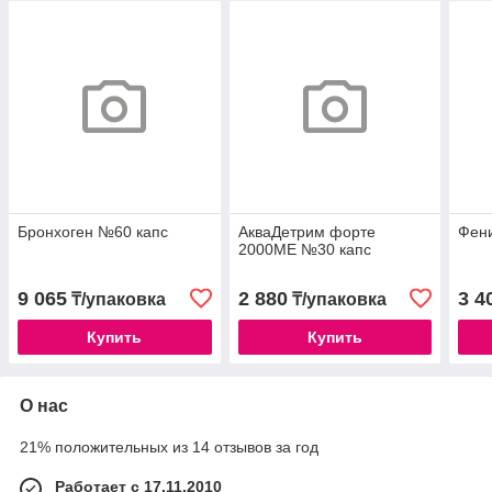
Бронхоген №60 капс
АкваДетрим форте
Фени
2000МЕ №30 капс
9 065
2 880
3 4
₸/упаковка
₸/упаковка
Купить
Купить
О нас
21% положительных из 14 отзывов за год
Работает с 17.11.2010