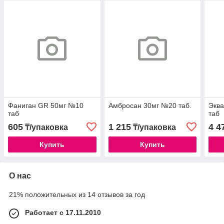
Фаниган GR 50мг №10
Амбросан 30мг №20 таб.
Эква
таб
таб
605
1 215
4 4
₸/упаковка
₸/упаковка
Купить
Купить
О нас
21% положительных из 14 отзывов за год
Работает с 17.11.2010