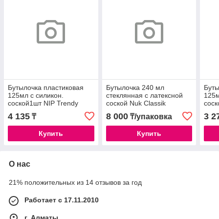
Бутылочка пластиковая
Бутылочка 240 мл
Буты
125мл с силикон.
стеклянная с латексной
125м
соской1шт NIP Trendy
соской Nuk Classik
соск
/35034
/350
4 135
8 000
3 2
₸
₸/упаковка
Купить
Купить
О нас
21% положительных из 14 отзывов за год
Работает с 17.11.2010
г. Алматы