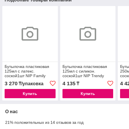
Бутылочка пластиковая
Бутылочка пластиковая
Буты
125мл с латекс.
125мл с силикон.
250м
соской1шт NIP Family
соской1шт NIP Trendy
соск
/35004
/35034
/350
3 270
4 135
4 4
₸/упаковка
₸
Купить
Купить
О нас
21% положительных из 14 отзывов за год