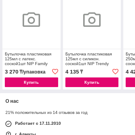
Бутылочка пластиковая
Бутылочка пластиковая
Буты
125мл с латекс.
125мл с силикон.
250м
соской1шт NIP Family
соской1шт NIP Trendy
соск
/35004
/35034
/350
3 270
4 135
4 4
₸/упаковка
₸
Купить
Купить
О нас
21% положительных из 14 отзывов за год
Работает с 17.11.2010
г. Алматы