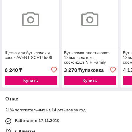
Щетка для бутылочек и
Бутылочка пластиковая
Буты
сосок AVENT SCF145/06
125мл с латекс.
125м
соской1шт NIP Family
соск
/35004
/350
6 240
3 270
4 1
₸
₸/упаковка
Купить
Купить
О нас
21% положительных из 14 отзывов за год
Работает с 17.11.2010
г. Алматы