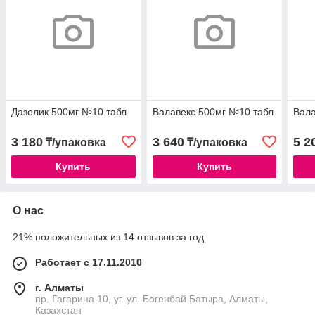
Дазолик 500мг №10 табл
Валавекс 500мг №10 табл
Вала
3 180
3 640
5 2
₸/упаковка
₸/упаковка
Купить
Купить
О нас
21% положительных из 14 отзывов за год
Работает с 17.11.2010
г. Алматы
пр. Гагарина 10, уг. ул. Богенбай Батыра, Алматы,
Казахстан