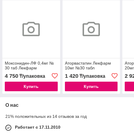
Моксонидин-ЛФ 0,4мг №
Аторвастатин Лекфарм
Ато
30 таб Лекфарм
10мг №30 табл
20мг
4 750
1 420
2 9
₸/упаковка
₸/упаковка
Купить
Купить
О нас
21% положительных из 14 отзывов за год
Работает с 17.11.2010