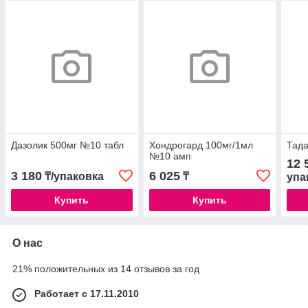
Дазолик 500мг №10 табл
Хондрогард 100мг/1мл
Тада
№10 амп
12 
3 180
6 025
₸/упаковка
₸
упа
Купить
Купить
О нас
21% положительных из 14 отзывов за год
Работает с 17.11.2010