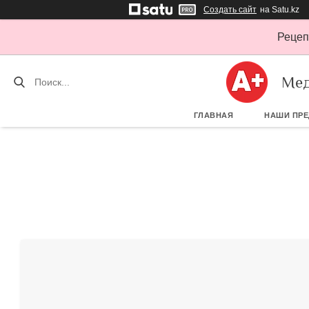
Создать сайт
на Satu.kz
Рецеп
Мед
ГЛАВНАЯ
НАШИ ПР