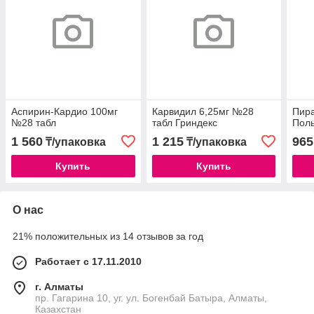
Аспирин-Кардио 100мг
Карвидил 6,25мг №28
Пира
№28 табл
табл Гриндекс
Пол
1 560
1 215
965
₸/упаковка
₸/упаковка
Купить
Купить
О нас
21% положительных из 14 отзывов за год
Работает с 17.11.2010
г. Алматы
пр. Гагарина 10, уг. ул. Богенбай Батыра, Алматы,
Казахстан