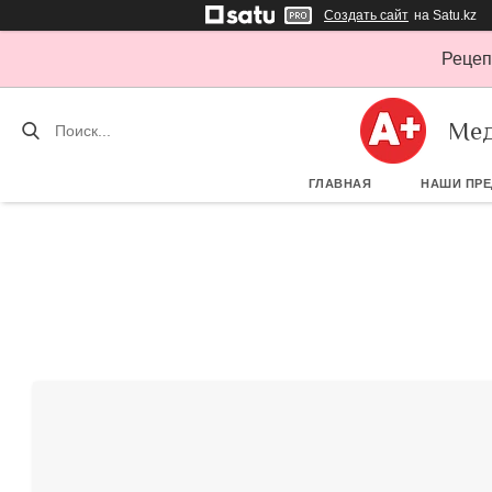
Создать сайт
на Satu.kz
Рецеп
Мед
ГЛАВНАЯ
НАШИ ПР