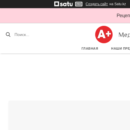
Создать сайт
на Satu.kz
Рецеп
Мед
ГЛАВНАЯ
НАШИ ПР