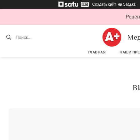
Создать сайт
на Satu.kz
Рецеп
Мед
ГЛАВНАЯ
НАШИ ПР
В