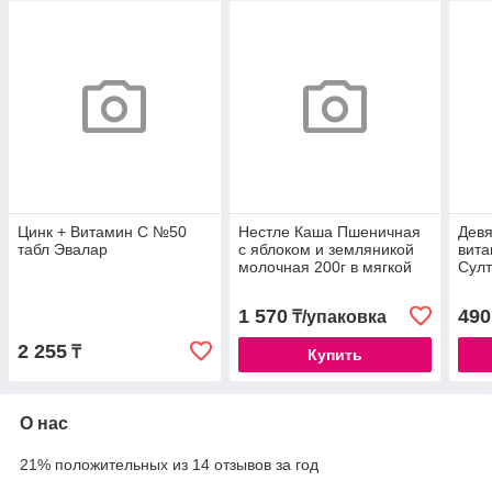
Цинк + Витамин С №50
Нестле Каша Пшеничная
Девя
табл Эвалар
с яблоком и земляникой
вита
молочная 200г в мягкой
Сул
упаковке
1 570
490
₸/упаковка
2 255
₸
Купить
О нас
21% положительных из 14 отзывов за год